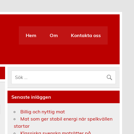
Hem
Om
Kontakta oss
Senaste inläggen
Billig och nyttig mat
Mat som ger stabil energi när spelkvällen
startar
Klassiska svenska maträtter på