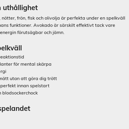
 uthållighet
nötter, frön, fisk och olivolja är perfekta under en spelkväll
ns funktioner. Avokado är särskilt effektivt tack vare
 energin förutsägbar och jämn.
elkväll
eaktionstid
danter för mental skärpa
ergi
ätt utan att göra dig trött
 perfekt innan spelstart
n blodsockerchock
spelandet