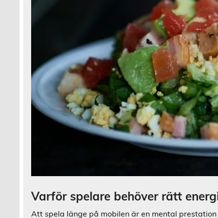
Varför spelare behöver rätt energ
Att spela länge på mobilen är en mental prestation