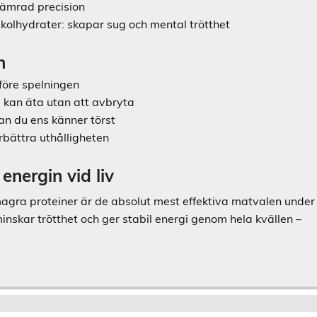
rsämrad precision
kolhydrater: skapar sug och mental trötthet
n
före spelningen
u kan äta utan att avbryta
nan du ens känner törst
örbättra uthålligheten
energin vid liv
 magra proteiner är de absolut mest effektiva matvalen under
minskar trötthet och ger stabil energi genom hela kvällen –