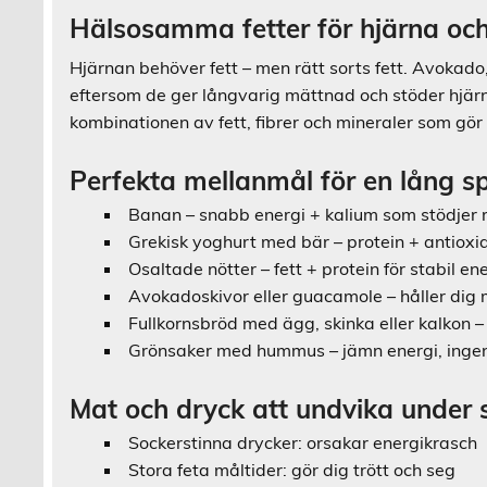
Hälsosamma fetter för hjärna och
Hjärnan behöver fett – men rätt sorts fett. Avokado, 
eftersom de ger långvarig mättnad och stöder hjärna
kombinationen av fett, fibrer och mineraler som gör
Perfekta mellanmål för en lång sp
Banan – snabb energi + kalium som stödjer r
Grekisk yoghurt med bär – protein + antioxi
Osaltade nötter – fett + protein för stabil en
Avokadoskivor eller guacamole – håller dig m
Fullkornsbröd med ägg, skinka eller kalkon –
Grönsaker med hummus – jämn energi, inge
Mat och dryck att undvika under 
Sockerstinna drycker: orsakar energikrasch
Stora feta måltider: gör dig trött och seg