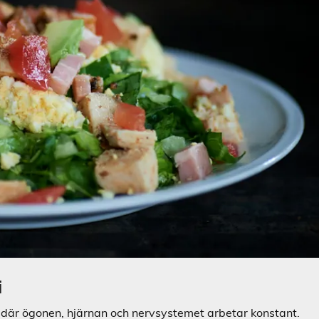
i
 där ögonen, hjärnan och nervsystemet arbetar konstant.