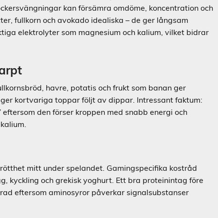
sockersvängningar kan försämra omdöme, koncentration och
ter, fullkorn och avokado idealiska – de ger långsam
iktiga elektrolyter som magnesium och kalium, vilket bidrar
arpt
llkornsbröd, havre, potatis och frukt som banan ger
 ger kortvariga toppar följt av dippar. Intressant faktum:
” eftersom den förser kroppen med snabb energi och
 kalium.
trötthet mitt under spelandet. Gamingspecifika kostråd
 kyckling och grekisk yoghurt. Ett bra proteinintag före
userad eftersom aminosyror påverkar signalsubstanser