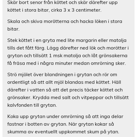
Skär bort senor från köttet och skär därefter upp
köttet i stora bitar, cirka 3 x 3 centimeter.
Skala och skiva morötterna och hacka löken i stora
bitar.
Stek köttet i en gryta med lite margarin eller matolja
tills det fått färg. Lägg därefter ned lök och morötter i
grytan och tillsätt 1 msk matolja och låt grönsakerna
få fräsa med i några minuter medan omrörning sker.
Strö mjölet över blandningen i grytan och rör om
ordentligt så att allt mjöl blandas med köttet. Häll
därefter i vatten så att det precis täcker köttet och
grönsaker. Krydda med salt och vitpeppar och tillsätt
kalvfonden till grytan.
Koka upp grytan under omrörning så att inga delar
fastnar i botten av grytan. När grytan kokar så
skumma av eventuellt uppkommet skum på ytan.