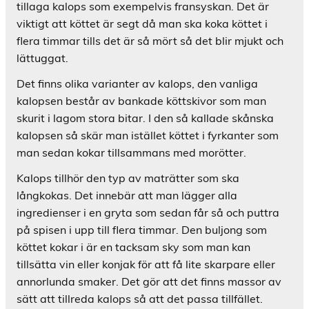
tillaga kalops som exempelvis fransyskan. Det är
viktigt att köttet är segt då man ska koka köttet i
flera timmar tills det är så mört så det blir mjukt och
lättuggat.
Det finns olika varianter av kalops, den vanliga
kalopsen består av bankade köttskivor som man
skurit i lagom stora bitar. I den så kallade skånska
kalopsen så skär man istället köttet i fyrkanter som
man sedan kokar tillsammans med morötter.
Kalops tillhör den typ av maträtter som ska
långkokas. Det innebär att man lägger alla
ingredienser i en gryta som sedan får så och puttra
på spisen i upp till flera timmar. Den buljong som
köttet kokar i är en tacksam sky som man kan
tillsätta vin eller konjak för att få lite skarpare eller
annorlunda smaker. Det gör att det finns massor av
sätt att tillreda kalops så att det passa tillfället.