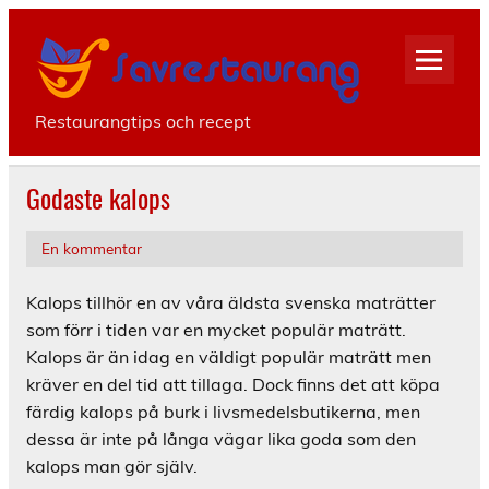
Hoppa
till
savres
innehåll
Restaurangtips och recept
Godaste kalops
En kommentar
Kalops tillhör en av våra äldsta svenska maträtter
som förr i tiden var en mycket populär maträtt.
Kalops är än idag en väldigt populär maträtt men
kräver en del tid att tillaga. Dock finns det att köpa
färdig kalops på burk i livsmedelsbutikerna, men
dessa är inte på långa vägar lika goda som den
kalops man gör själv.