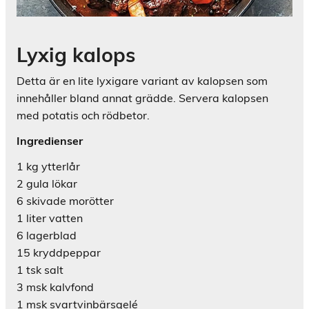
Lyxig kalops
Detta är en lite lyxigare variant av kalopsen som
innehåller bland annat grädde. Servera kalopsen
med potatis och rödbetor.
Ingredienser
1 kg ytterlår
2 gula lökar
6 skivade morötter
1 liter vatten
6 lagerblad
15 kryddpeppar
1 tsk salt
3 msk kalvfond
1 msk svartvinbärsgelé