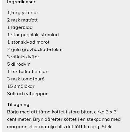
Ingredienser
1,5 kg ytterlår
2 msk matfett
1 lagerblad
1 stor purjolök, strimlad
1 stor skivad morot
2 gula grovhackade lökar
3 vitlöksklyftor
5 dl rödvin
1 tsk torkad timjan
3 msk tomatpuré
15 smålökar
Salt och vitpeppar
Tillagning
Börja med att tärna köttet i stora bitar, cirka 3 x 3
centimeter. Bryn därefter köttet i en stekpanna med
margarin eller matolja tills det fått fin färg. Stek