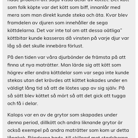
som folk köpte var det kött som biff, innanlår med
mera som man direkt kunde steka och äta. Kvar blev
framdelen av djuren som innehåller de sega
köttdelarna. Det var inte tal om att dessa oätliga”
köttbitar kunde kasseras då vinsten på varje djur var
låg så det skulle innebära förlust.
På den tiden var våra djurbönder de främsta på att
finna ut nya maträtter. Man lärde sig att kött som
högrev eller andra köttdelar som var sega inte kunde
stekas utan det krävdes att köttet kokades under en
väldigt lång tid så att de löstes upp av sig själv. På
så sätt blev köttet så mört så att det gick att tugga
och få i delar.
Kalops var en av de grytor som skapades under
denna period, dillkött och andra liknande grytor är
också exempel på andra maträtter som kom ur detta
långkok. Bönderna hade, till skillnad mot stadsborna,