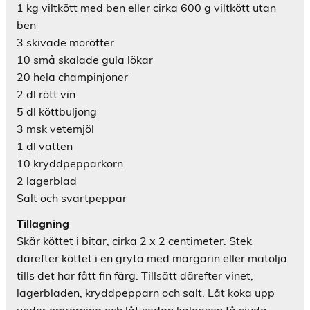
1 kg viltkött med ben eller cirka 600 g viltkött utan
ben
3 skivade morötter
10 små skalade gula lökar
20 hela champinjoner
2 dl rött vin
5 dl köttbuljong
3 msk vetemjöl
1 dl vatten
10 kryddpepparkorn
2 lagerblad
Salt och svartpeppar
Tillagning
Skär köttet i bitar, cirka 2 x 2 centimeter. Stek
därefter köttet i en gryta med margarin eller matolja
tills det har fått fin färg. Tillsätt därefter vinet,
lagerbladen, kryddpepparn och salt. Låt koka upp
under omrörning och låt sedan kalopsen få sjuda