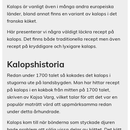
Kalops är vanligt även i många andra europeiska
länder, bland annat finns en variant av kalops i det
franska köket.
Här presenterar vi några väldigt läckra recept på
kalops. Det finns både traditionella recept men även
recept på kryddigare och lyxigare kalops.
Kalopshistoria
Redan under 1700 talet så kokades det kalops i
stugorna ute på landsbygden. Man har hittar recept
på kalops i en kokbok från mitten på 1700 talet,
skriven av Kajsa Varg, vilket talar för att det var en
populär maträtt värd att uppmärksamma redan
under detta århundrade.
Kalops kom till när bönderna som styckade djuren
hade problem att sälja vissa delar av köttet. Det kött